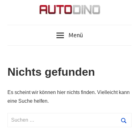
Zum
Inhalt
springen
Fragen
AUTODINO
zu
Menü
Auto,
Motorrad,
Tuning,
Zubehör
Nichts gefunden
und
Tests?
Autodino
Es scheint wir können hier nichts finden. Vielleicht kann
Journalisten
eine Suche helfen.
haben
die
Suchen
Antworten.
nach:
Suche