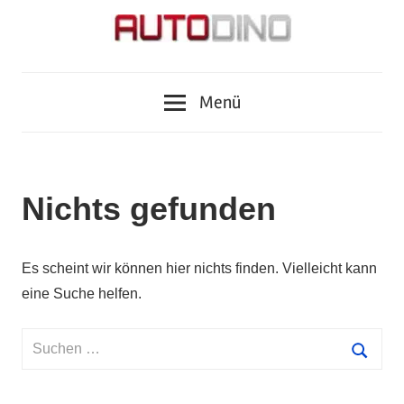
Zum
Inhalt
springen
Fragen
AUTODINO
zu
Menü
Auto,
Motorrad,
Tuning,
Zubehör
Nichts gefunden
und
Tests?
Autodino
Es scheint wir können hier nichts finden. Vielleicht kann
Journalisten
eine Suche helfen.
haben
die
Suchen
Antworten.
nach:
Suche