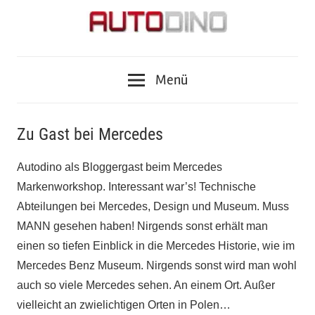
Zum
Inhalt
springen
Fragen
AUTODINO
zu
Menü
Auto,
Motorrad,
Tuning,
Zu Gast bei Mercedes
Zubehör
und
Autodino als Bloggergast beim Mercedes
Tests?
Markenworkshop. Interessant war’s! Technische
Autodino
Abteilungen bei Mercedes, Design und Museum. Muss
Journalisten
MANN gesehen haben! Nirgends sonst erhält man
haben
einen so tiefen Einblick in die Mercedes Historie, wie im
die
Mercedes Benz Museum. Nirgends sonst wird man wohl
Antworten.
auch so viele Mercedes sehen. An einem Ort. Außer
vielleicht an zwielichtigen Orten in Polen…