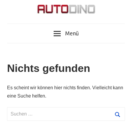
Zum
Inhalt
springen
Fragen
AUTODINO
zu
Menü
Auto,
Motorrad,
Tuning,
Zubehör
Nichts gefunden
und
Tests?
Autodino
Es scheint wir können hier nichts finden. Vielleicht kann
Journalisten
eine Suche helfen.
haben
die
Suchen
Antworten.
nach:
Suche