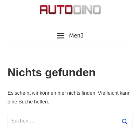
Zum
Inhalt
springen
Fragen
AUTODINO
zu
Menü
Auto,
Motorrad,
Tuning,
Zubehör
Nichts gefunden
und
Tests?
Autodino
Es scheint wir können hier nichts finden. Vielleicht kann
Journalisten
eine Suche helfen.
haben
die
Suchen
Antworten.
nach:
Suche