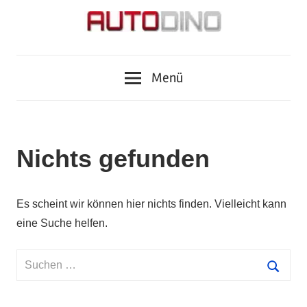
Zum
Inhalt
springen
Fragen
AUTODINO
zu
Menü
Auto,
Motorrad,
Tuning,
Zubehör
Nichts gefunden
und
Tests?
Autodino
Es scheint wir können hier nichts finden. Vielleicht kann
Journalisten
eine Suche helfen.
haben
die
Suchen
Antworten.
nach:
Suche