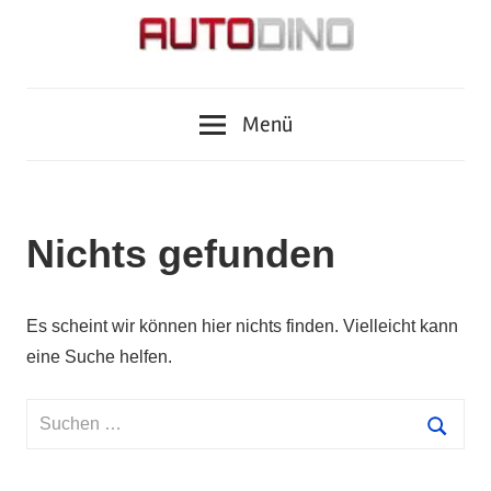
Zum
Inhalt
springen
Fragen
AUTODINO
zu
Menü
Auto,
Motorrad,
Tuning,
Zubehör
Nichts gefunden
und
Tests?
Autodino
Es scheint wir können hier nichts finden. Vielleicht kann
Journalisten
eine Suche helfen.
haben
die
Suchen
Antworten.
nach:
Suche