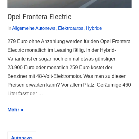
Opel Frontera Electric
Am
Von
In
Allgemeine Autonews
,
Elektroautos, Hybride
7.
Autofreak
279 Euro ohne Anzahlung werden für den Opel Frontera
Dezember
Electric monatlich im Leasing fällig. In der Hybrid-
2024
Variante ist er sogar noch einmal etwas günstiger:
23.900 Euro oder monatlich 259 Euro kostet der
Benziner mit 48-Volt-Elektromotor. Was man zu diesen
Preisen erwarten kann? Vor allem Platz: Geräumige 460
Liter fasst der …
Mehr
Autonews