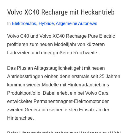
Volvo XC40 Recharge mit Heckantrieb
Am
Von
In
Elektroautos, Hybride
,
Allgemeine Autonews
16.
Autofreak
Volvo C40 und Volvo XC40 Recharge Pure Electric
Januar
profitieren zum neuen Modelljahr von kürzeren
2023
Ladezeiten und einer größeren Reichweite.
Das Plus an Alltagstauglichkeit geht mit neuen
Antriebssträngen einher, denn erstmals seit 25 Jahren
kommen wieder Modelle mit Hinterradantrieb ins
Produktportfolio. Dabei erlebt ein bei Volvo Cars
entwickelter Permanentmagnet-Elektromotor der
zweiten Generation seinen ersten Einsatz an der
Hinterachse.