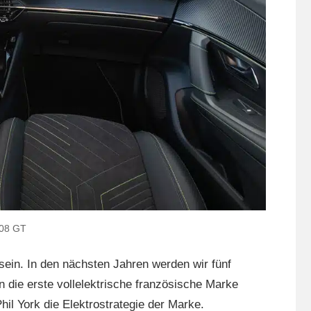
008 GT
 sein. In den nächsten Jahren werden wir fünf
en die erste vollelektrische französische Marke
il York die Elektrostrategie der Marke.