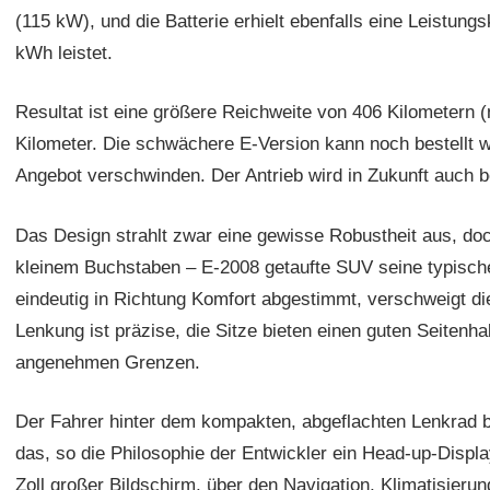
(115 kW), und die Batterie erhielt ebenfalls eine Leistungs
kWh leistet.
Resultat ist eine größere Reichweite von 406 Kilometern
Kilometer. Die schwächere E-Version kann noch bestellt w
Angebot verschwinden. Der Antrieb wird in Zukunft auch 
Das Design strahlt zwar eine gewisse Robustheit aus, doch
kleinem Buchstaben – E-2008 getaufte SUV seine typisch
eindeutig in Richtung Komfort abgestimmt, verschweigt di
Lenkung ist präzise, die Sitze bieten einen guten Seitenha
angenehmen Grenzen.
Der Fahrer hinter dem kompakten, abgeflachten Lenkrad bl
das, so die Philosophie der Entwickler ein Head-up-Display
Zoll großer Bildschirm, über den Navigation, Klimatisierun