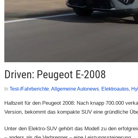
Driven: Peugeot E-2008
Am
Von
In
Test-/Fahrberichte
,
Allgemeine Autonews
,
Elektroautos, Hy
24.
Autofreak
Halbzeit für den Peugeot 2008: Nach knapp 700.000 verkau
Juni
Version, bekommt das kompakte SUV eine gründliche Übe
2023
Unter den Elektro-SUV gehört das Modell zu den erfolgrei
– anders als die Verbrenner – eine Leistungssteigerung.