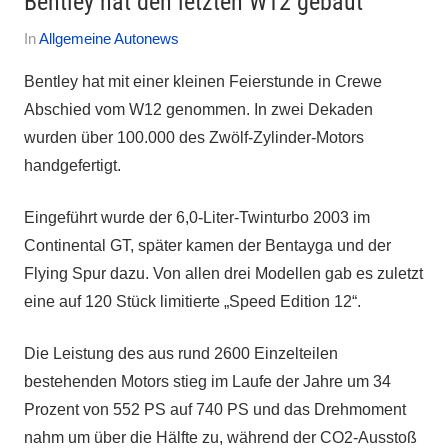
Bentley hat den letzten W12 gebaut
Am
Von
In
Allgemeine Autonews
27.
Autofreak
Bentley hat mit einer kleinen Feierstunde in Crewe
Juli
Abschied vom W12 genommen. In zwei Dekaden
2024
wurden über 100.000 des Zwölf-Zylinder-Motors
handgefertigt.
Eingeführt wurde der 6,0-Liter-Twinturbo 2003 im
Continental GT, später kamen der Bentayga und der
Flying Spur dazu. Von allen drei Modellen gab es zuletzt
eine auf 120 Stück limitierte „Speed Edition 12“.
Die Leistung des aus rund 2600 Einzelteilen
bestehenden Motors stieg im Laufe der Jahre um 34
Prozent von 552 PS auf 740 PS und das Drehmoment
nahm um über die Hälfte zu, während der CO2-Ausstoß