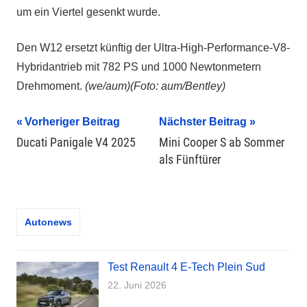
um ein Viertel gesenkt wurde.
Den W12 ersetzt künftig der Ultra-High-Performance-V8-
Hybridantrieb mit 782 PS und 1000 Newtonmetern
Drehmoment.
(we/aum)(Foto: aum/Bentley)
Beitragsnavigation
Vorheriger Beitrag
Nächster Beitrag
Ducati Panigale V4 2025
Mini Cooper S ab Sommer
als Fünftürer
Autonews
Test Renault 4 E-Tech Plein Sud
22. Juni 2026