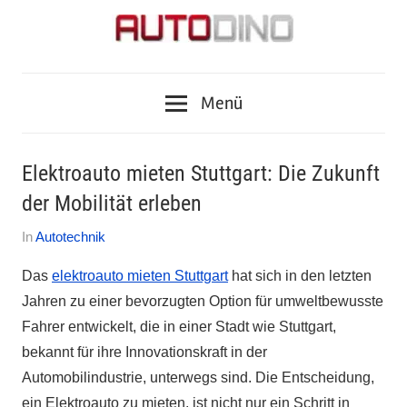
Zum
Inhalt
springen
Fragen
AUTODINO
zu
Menü
Auto,
Motorrad,
Tuning,
Elektroauto mieten Stuttgart: Die Zukunft
Zubehör
der Mobilität erleben
und
Tests?
Am
Von
In
Autotechnik
Autodino
1.
Autofreak
Journalisten
Das
elektroauto mieten Stuttgart
hat sich in den letzten
September
haben
Jahren zu einer bevorzugten Option für umweltbewusste
2024
die
Fahrer entwickelt, die in einer Stadt wie Stuttgart,
Antworten.
bekannt für ihre Innovationskraft in der
Automobilindustrie, unterwegs sind. Die Entscheidung,
ein Elektroauto zu mieten, ist nicht nur ein Schritt in