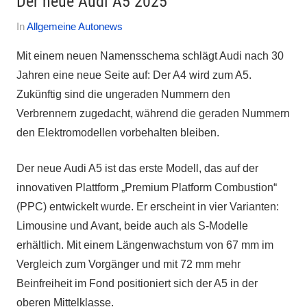
Der neue Audi A5 2025
Am
Von
In
Allgemeine Autonews
26.
Autofreak
Mit einem neuen Namensschema schlägt Audi nach 30
Oktober
Jahren eine neue Seite auf: Der A4 wird zum A5.
2024
Zukünftig sind die ungeraden Nummern den
Verbrennern zugedacht, während die geraden Nummern
den Elektromodellen vorbehalten bleiben.
Der neue Audi A5 ist das erste Modell, das auf der
innovativen Plattform „Premium Platform Combustion“
(PPC) entwickelt wurde. Er erscheint in vier Varianten:
Limousine und Avant, beide auch als S-Modelle
erhältlich. Mit einem Längenwachstum von 67 mm im
Vergleich zum Vorgänger und mit 72 mm mehr
Beinfreiheit im Fond positioniert sich der A5 in der
oberen Mittelklasse.