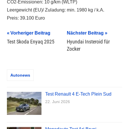
CO2-Emissionen: 10 g/km (WLTP)
Leergewicht (EU)/ Zuladung: min. 1980 kg / k.A.
Preis: 39.100 Euro
Beitragsnavigation
Vorheriger Beitrag
Nächster Beitrag
Test Skoda Enyaq 2025
Hyundai Insteroid für
Zocker
Autonews
Test Renault 4 E-Tech Plein Sud
22. Juni 2026