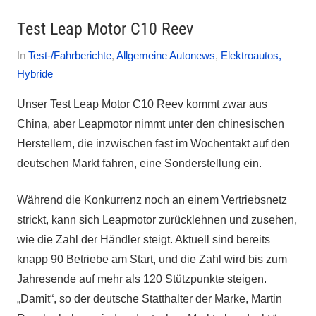
Test Leap Motor C10 Reev
Am
Von
In
Test-/Fahrberichte
,
Allgemeine Autonews
,
Elektroautos,
1.
Autofreak
Hybride
April
Unser Test Leap Motor C10 Reev kommt zwar aus
2025
China, aber Leapmotor nimmt unter den chinesischen
Herstellern, die inzwischen fast im Wochentakt auf den
deutschen Markt fahren, eine Sonderstellung ein.
Während die Konkurrenz noch an einem Vertriebsnetz
strickt, kann sich Leapmotor zurücklehnen und zusehen,
wie die Zahl der Händler steigt. Aktuell sind bereits
knapp 90 Betriebe am Start, und die Zahl wird bis zum
Jahresende auf mehr als 120 Stützpunkte steigen.
„Damit“, so der deutsche Statthalter der Marke, Martin