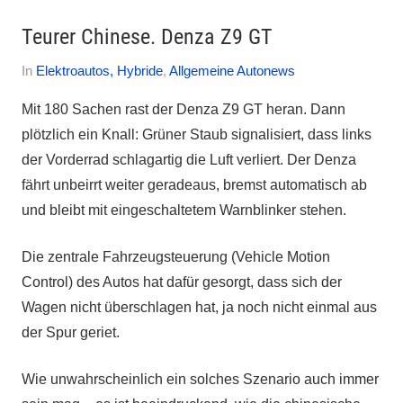
Teurer Chinese. Denza Z9 GT
Am
Von
In
Elektroautos, Hybride
,
Allgemeine Autonews
12.
Autofreak
Mit 180 Sachen rast der Denza Z9 GT heran. Dann
April
plötzlich ein Knall: Grüner Staub signalisiert, dass links
2025
der Vorderrad schlagartig die Luft verliert. Der Denza
fährt unbeirrt weiter geradeaus, bremst automatisch ab
und bleibt mit eingeschaltetem Warnblinker stehen.
Die zentrale Fahrzeugsteuerung (Vehicle Motion
Control) des Autos hat dafür gesorgt, dass sich der
Wagen nicht überschlagen hat, ja noch nicht einmal aus
der Spur geriet.
Wie unwahrscheinlich ein solches Szenario auch immer