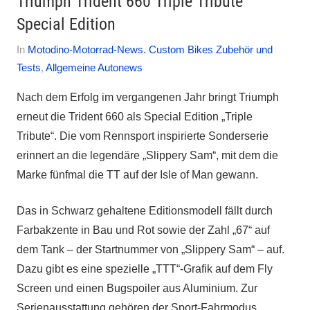
Triumph Trident 660 Triple Tribute
Special Edition
Am
Von
In
Motodino-Motorrad-News. Custom Bikes Zubehör und
29.
Autofreak
Tests
,
Allgemeine Autonews
April
Nach dem Erfolg im vergangenen Jahr bringt Triumph
2025
erneut die Trident 660 als Special Edition „Triple
Tribute“. Die vom Rennsport inspirierte Sonderserie
erinnert an die legendäre „Slippery Sam“, mit dem die
Marke fünfmal die TT auf der Isle of Man gewann.
Das in Schwarz gehaltene Editionsmodell fällt durch
Farbakzente in Bau und Rot sowie der Zahl „67“ auf
dem Tank – der Startnummer von „Slippery Sam“ – auf.
Dazu gibt es eine spezielle „TTT“-Grafik auf dem Fly
Screen und einen Bugspoiler aus Aluminium. Zur
Serienausstattung gehören der Sport-Fahrmodus,