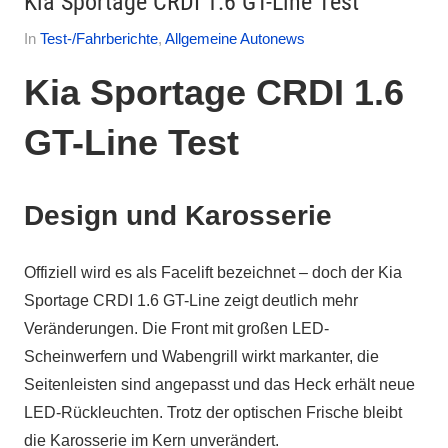
Kia Sportage CRDI 1.6 GT-Line Test
Am
Von
In
Test-/Fahrberichte
,
Allgemeine Autonews
26.
Autofreak
Kia Sportage CRDI 1.6
November
2025
GT-Line Test
Design und Karosserie
Offiziell wird es als Facelift bezeichnet – doch der Kia
Sportage CRDI 1.6 GT-Line zeigt deutlich mehr
Veränderungen. Die Front mit großen LED-
Scheinwerfern und Wabengrill wirkt markanter, die
Seitenleisten sind angepasst und das Heck erhält neue
LED-Rückleuchten. Trotz der optischen Frische bleibt
die Karosserie im Kern unverändert.