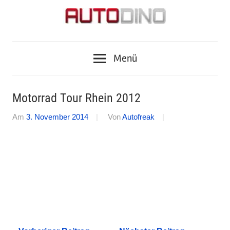
Zum
Inhalt
springen
Fragen
AUTODINO
zu
Menü
Auto,
Motorrad,
Tuning,
Motorrad Tour Rhein 2012
Zubehör
und
Am
3. November 2014
Von
Autofreak
Tests?
Autodino
Journalisten
haben
die
Antworten.