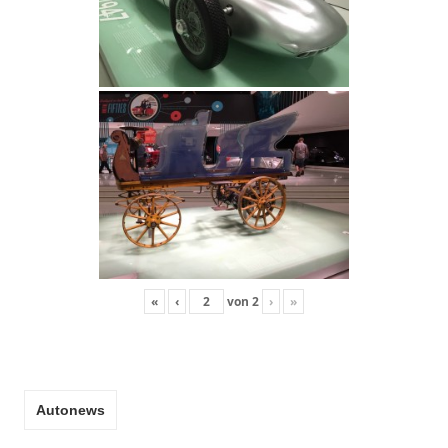
«
‹
von
2
›
»
Autonews