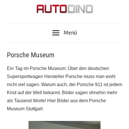
Zum
Inhalt
springen
Fragen
AUTODINO
zu
Menü
Auto,
Motorrad,
Tuning,
Porsche Museum
Zubehör
und
Ein Tag im Porsche Museum: Über den deutschen
Tests?
Supersportwagen Hersteller Porsche muss man wohl
Autodino
nicht viel sagen. Warum auch, der Porsche 911 ist jedem
Journalisten
Kind auf der Welt bekannt. Bilder sagen ohnehin mehr
haben
als Tausend Worte! Hier Bilder aus dem Porsche
die
Museum Stuttgart
Antworten.