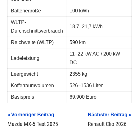
Batteriegröße
100 kWh
WLTP-
18,7–21,7 kWh
Durchschnittsverbrauch
Reichweite (WLTP)
590 km
11–22 kW AC / 200 kW
Ladeleistung
DC
Leergewicht
2355 kg
Kofferraumvolumen
526–1536 Liter
Basispreis
69.900 Euro
Beitragsnavigation
Vorheriger Beitrag
Nächster Beitrag
Mazda MX-5 Test 2025
Renault Clio 2026