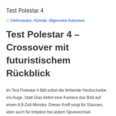
Test Polestar 4
Am
Von
In
Elektroautos, Hybride
,
Allgemeine Autonews
2.
Autofreak
Test Polestar 4 –
September
2025
Crossover mit
futuristischem
Rückblick
Im Test Polestar 4 fällt sofort die fehlende Heckscheibe
ins Auge. Statt Glas liefert eine Kamera das Bild auf
einen 8,9-Zoll-Monitor. Dieser Kniff sorgt für Staunen,
aber auch für Irritation bei jedem Spurwechsel.