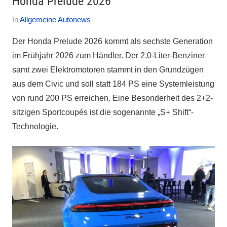
Honda Prelude 2026
Am
Von
In
Allgemeine Autonews
16.
Autofreak
Der Honda Prelude 2026 kommt als sechste Generation
September
im Frühjahr 2026 zum Händler. Der 2,0-Liter-Benziner
2025
samt zwei Elektromotoren stammt in den Grundzügen
aus dem Civic und soll statt 184 PS eine Systemleistung
von rund 200 PS erreichen. Eine Besonderheit des 2+2-
sitzigen Sportcoupés ist die sogenannte „S+ Shift“-
Technologie.