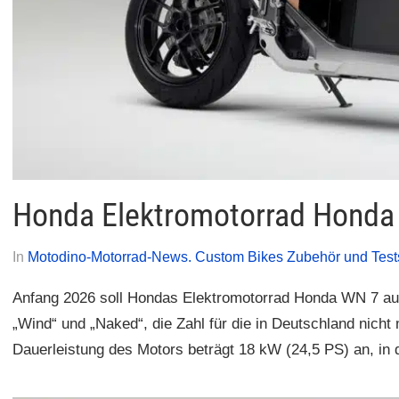
Honda Elektromotorrad Honda
Am
Von
In
Motodino-Motorrad-News. Custom Bikes Zubehör und Test
17.
Autofreak
Anfang 2026 soll Hondas Elektromotorrad Honda WN 7 au
September
„Wind“ und „Naked“, die Zahl für die in Deutschland nich
2025
Dauerleistung des Motors beträgt 18 kW (24,5 PS) an, in 